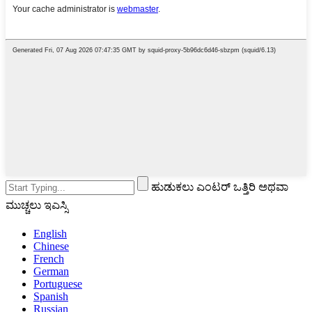
ಹುಡುಕಲು ಎಂಟರ್ ಒತ್ತಿರಿ ಅಥವಾ
ಮುಚ್ಚಲು ಇಎಸ್ಸಿ
English
Chinese
French
German
Portuguese
Spanish
Russian