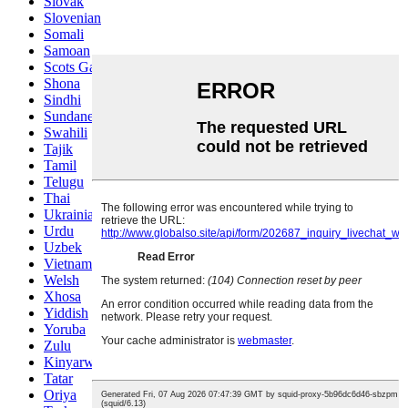
Slovak
Slovenian
Somali
Samoan
Scots Gaelic
Shona
Sindhi
Sundanese
Swahili
Tajik
Tamil
Telugu
Thai
Ukrainian
Urdu
Uzbek
Vietnamese
Welsh
Xhosa
Yiddish
Yoruba
Zulu
Kinyarwanda
Tatar
Oriya