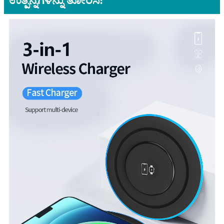
ಉತ್ಪನ್ನಗಳನ್ನು ತೋರಿಸಿ: