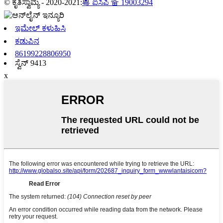
© ಕೃತಿಸ್ವಾಮ್ಯ - 2020-2021:
粤 ಐಸಿಪಿ 备 19003294
ಇಮೇಲ್ ಕಳುಹಿಸಿ
ಕಡುಪಿನ
86199228806950
ಸ್ವೆನ್ 9413
x