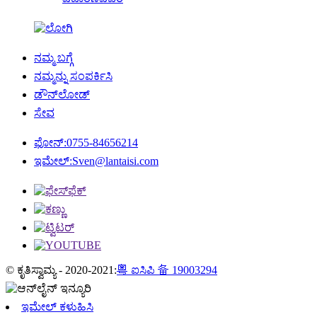
ನಮ್ಮ ಬಗ್ಗೆ
ನಮ್ಮನ್ನು ಸಂಪರ್ಕಿಸಿ
ಡೌನ್‌ಲೋಡ್
ಸೇವ
ಫೋನ್:
0755-84656214
ಇಮೇಲ್:
Sven@lantaisi.com
© ಕೃತಿಸ್ವಾಮ್ಯ - 2020-2021:
粤 ಐಸಿಪಿ 备 19003294
ಇಮೇಲ್ ಕಳುಹಿಸಿ