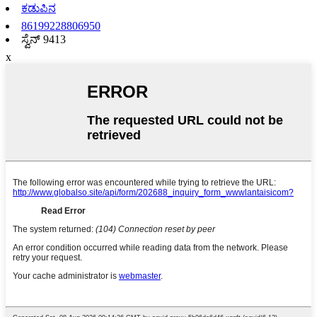
ಕಡುಪಿನ
86199228806950
ಸ್ವೆನ್ 9413
x